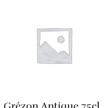
Grézon Antique 75cl