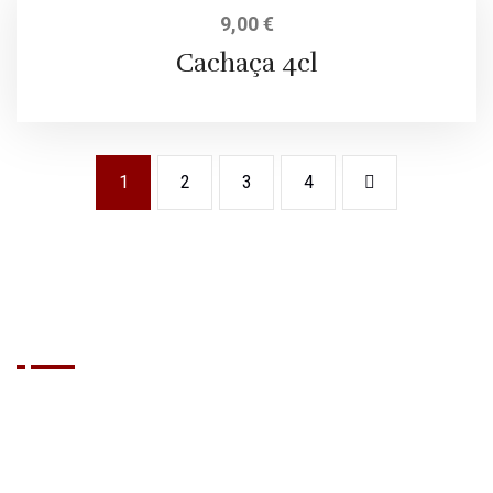
9,00
€
Cachaça 4cl
1
2
3
4
BRASIL GRILL
Que vous soyez un habitué de Cap d'Agde ou que vous
découvriez la destination, le Brasil Grill vous propose une
expérience culinaire et festive unique, dans l’esprit détendu