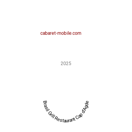
du village naturiste : cuisine savoureuse, ambiance
chaleureuse et touche de spectacle brésilien. Envie de
retrouver cette ambiance pour votre événement ?
Découvrez aussi
cabaret-mobile.com
, la version
événementielle qui permet de faire venir l’expérience Brasil
Grill sur mesure, directement sur votre lieu de réception.
2025
Brasil Grill Restaurant Cap d'Agde