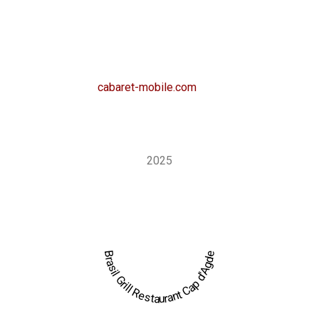
du village naturiste : cuisine savoureuse, ambiance
chaleureuse et touche de spectacle brésilien. Envie de
retrouver cette ambiance pour votre événement ?
Découvrez aussi
cabaret-mobile.com
, la version
événementielle qui permet de faire venir l’expérience Brasil
Grill sur mesure, directement sur votre lieu de réception.
2025
Brasil Grill Restaurant Cap d'Agde