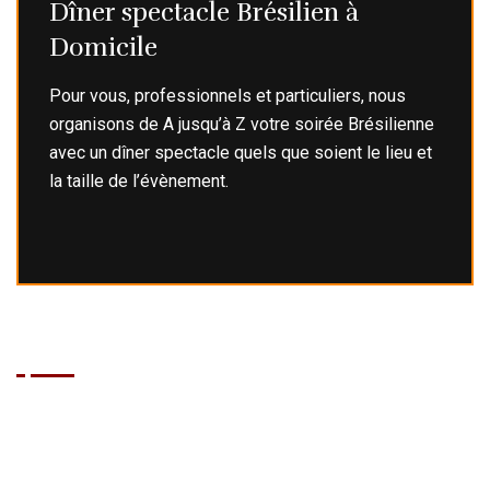
Dîner spectacle Brésilien à
Domicile
Pour vous, professionnels et particuliers, nous
organisons de A jusqu’à Z votre soirée Brésilienne
avec un dîner spectacle quels que soient le lieu et
la taille de l’évènement.
BRASIL GRILL
Que vous soyez un habitué de Cap d'Agde ou que vous
découvriez la destination, le Brasil Grill vous propose une
expérience culinaire et festive unique, dans l’esprit détendu