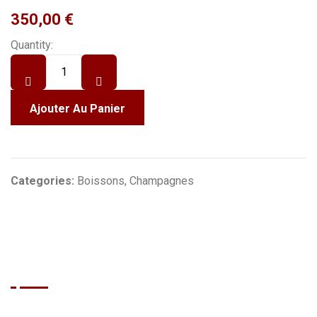
350,00
€
Quantity:
Ajouter Au Panier
Categories:
Boissons
,
Champagnes
BRASIL GRILL
Que vous soyez un habitué de Cap d'Agde ou que vous