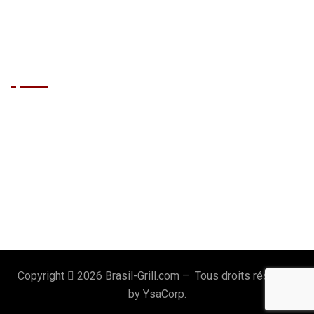
Traiteur
Cabaret Mobile
Show Brésilien
Le Restaurant
Accueil
Réserver
Notre Carte
Portfolio
Contact
Le Cercle VIP
Mentions Légales
Blog
Copyright
2026 Brasil-Grill.com – Tous droits réservés
by YsaCorp.