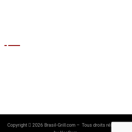
Traiteur
Cabaret Mobile
Show Brésilien
Le Restaurant
Accueil
Réserver
Notre Carte
Portfolio
Contact
Le Cercle VIP
Mentions Légales
Blog
Copyright
2026 Brasil-Grill.com – Tous droits réservés