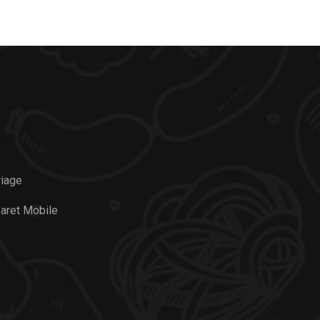
iage
aret Mobile