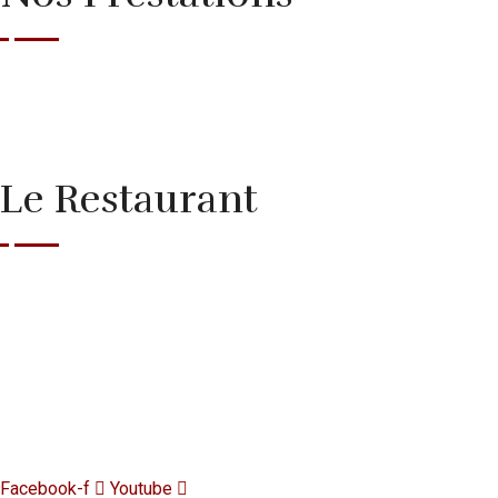
Anniversaire
Traiteur
Show Brésilien
Le Restaurant
Accueil
Notre Carte
Contact
Mentions Légales
Copyright
2026 Brasil-Grill.com – Tous droits réservés by Ys
Facebook-f
Youtube