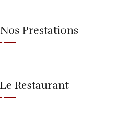
Nos Prestations
Anniversaire
Traiteur
Show Brésilien
Le Restaurant
Accueil
Notre Carte
Contact