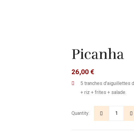
Picanha
26,00
€
5 tranches d’aiguillettes
+ riz + frites + salade.
Quantity: