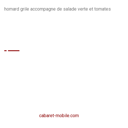
homard grile accompagne de salade verte et tomates
BRASIL GRILL
Que vous soyez un habitué de Cap d'Agde ou que vous
découvriez la destination, le Brasil Grill vous propose une
expérience culinaire et festive unique, dans l’esprit détendu
du village naturiste : cuisine savoureuse, ambiance
chaleureuse et touche de spectacle brésilien. Envie de
retrouver cette ambiance pour votre événement ?
Découvrez aussi
cabaret-mobile.com
, la version
événementielle qui permet de faire venir l’expérience Brasil