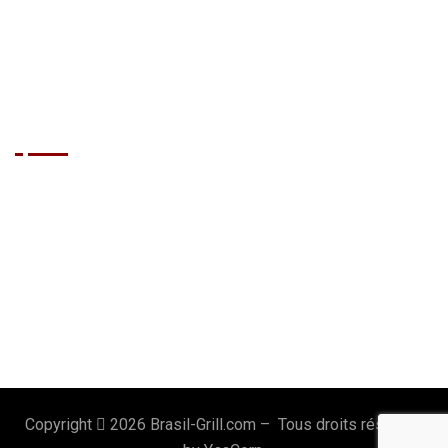
Traiteur
Cabaret Mobile
Show Brésilien
Le Restaurant
Accueil
Réserver
Notre Carte
Portfolio
Contact
Le Cercle VIP
Mentions Légales
Blog
Copyright
2026 Brasil-Grill.com – Tous droits réservés