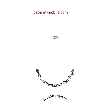
retrouver cette ambiance pour votre événement ?
Découvrez aussi
cabaret-mobile.com
, la version
événementielle qui permet de faire venir l’expérience Brasil
Grill sur mesure, directement sur votre lieu de réception.
2025
Brasil Grill Restaurant Cap d'Agde
Recommandé