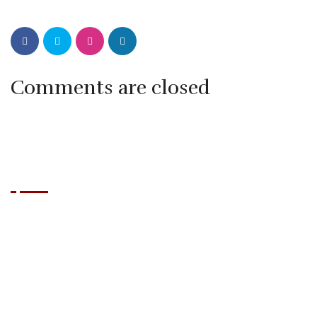
Comments are closed
BRASIL GRILL
Que vous soyez un habitué de Cap d'Agde ou que vous
découvriez la destination, le Brasil Grill vous propose une
expérience culinaire et festive unique, dans l’esprit détendu
du village naturiste : cuisine savoureuse, ambiance
chaleureuse et touche de spectacle brésilien. Envie de