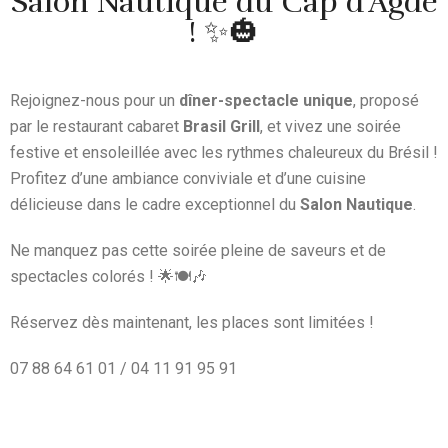
Salon Nautique du Cap d'Agde
! ✨🎃
Rejoignez-nous pour un
dîner-spectacle unique
, proposé
par le restaurant cabaret
Brasil Grill
, et vivez une soirée
festive et ensoleillée avec les rythmes chaleureux du Brésil !
Profitez d’une ambiance conviviale et d’une cuisine
délicieuse dans le cadre exceptionnel du
Salon Nautique
.
Ne manquez pas cette soirée pleine de saveurs et de
spectacles colorés ! 🌟🍽️🎶
Réservez dès maintenant, les places sont limitées !
07 88 64 61 01 / 04 11 91 95 91